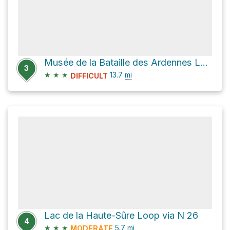
Musée de la Bataille des Ardennes Loop via Val du Bronze
3
★
★
★
13.7
mi
DIFFICULT
Lac de la Haute-Sûre Loop via N 26
4
★
★
★
5.7
mi
MODERATE