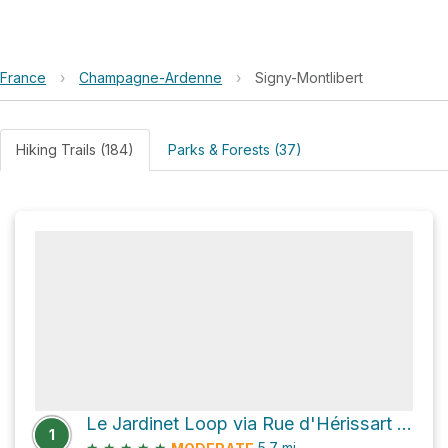
France
›
Champagne-Ardenne
›
Signy-Montlibert
Hiking Trails (184)
Parks & Forests (37)
Le Jardinet Loop via Rue d'Hérissart and Rue de Membre
1
★
★
★
★
★
5.7
mi