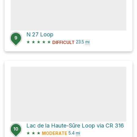
N 27 Loop
9
★
★
★
★
★
23.5
mi
DIFFICULT
Lac de la Haute-Sûre Loop via CR 316
10
★
★
★
5.4
mi
MODERATE