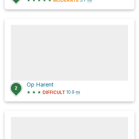
MODERATE
Op Harent
2
★
★
★
10.9
mi
DIFFICULT