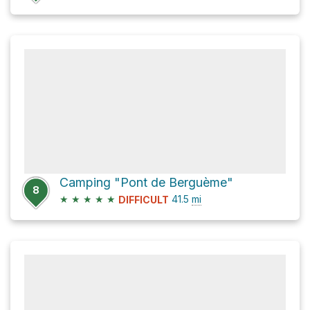
Camping "Pont de Berguème"
8
★
★
★
★
★
41.5
mi
DIFFICULT