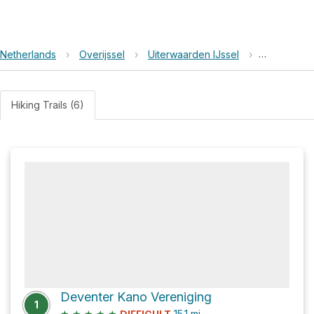
Netherlands
›
Overijssel
›
Uiterwaarden IJssel
›
Veenoordk
Hiking Trails (6)
Deventer Kano Vereniging
1
★
★
★
★
★
15.1
mi