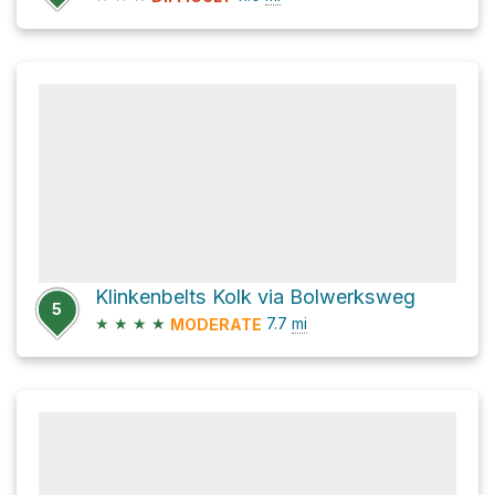
Klinkenbelts Kolk via Bolwerksweg
5
★
★
★
★
7.7
mi
MODERATE