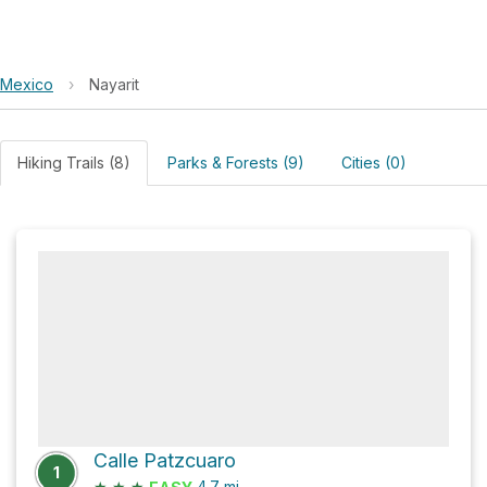
Mexico
›
Nayarit
Hiking Trails (8)
Parks & Forests (9)
Cities (0)
Calle Patzcuaro
1
★
★
★
4.7
mi