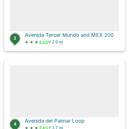
Avenida Tercer Mundo and MEX 200
3
★
★
★
2.9
mi
EASY
Avenida del Palmar Loop
4
★
★
★
3.7
mi
EASY