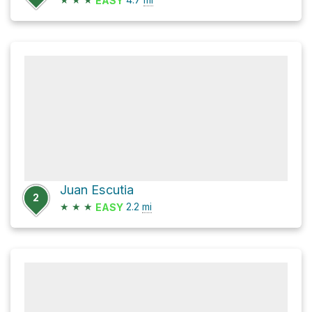
EASY
Juan Escutia
2
★
★
★
2.2
mi
EASY