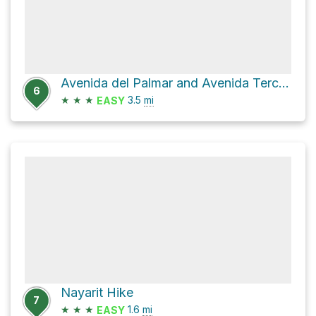
Avenida del Palmar and Avenida Tercer Mundo
6
★
★
★
3.5
mi
EASY
Nayarit Hike
7
★
★
★
1.6
mi
EASY