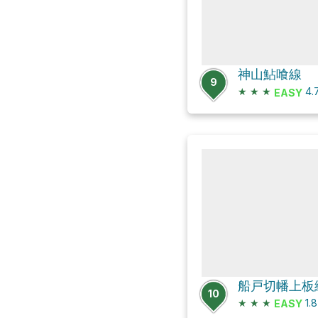
神山鮎喰線
9
★
★
★
4.
EASY
船戸切幡上板
10
★
★
★
1.
EASY