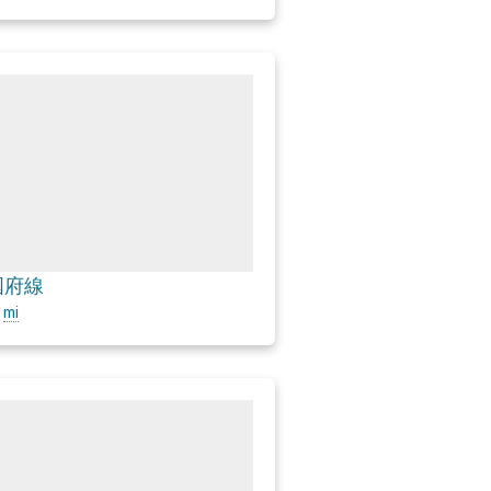
山国府線
8
mi