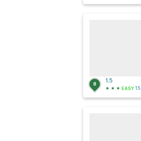
1.5
8
★
★
★
1.
EASY