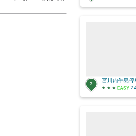
宮川内牛島停
2
★
★
★
2.
EASY