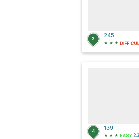
245
3
★
★
★
DIFFICU
139
4
★
★
★
2.
EASY