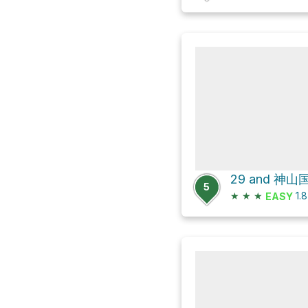
29 and 神
5
★
★
★
1.
EASY