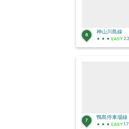
神山川島線
6
★
★
★
2.
EASY
鴨島停車場線
7
★
★
★
1.
EASY