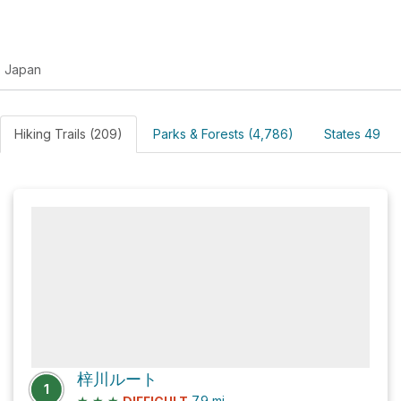
Japan
Hiking Trails (209)
Parks & Forests (4,786)
States 49
梓川ルート
1
★
★
★
7.9
mi