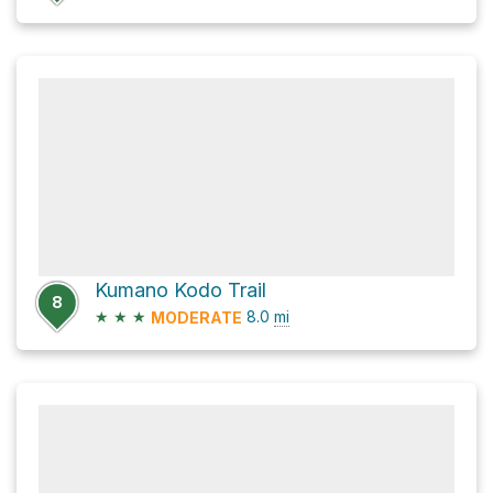
Kumano Kodo Trail
8
★
★
★
8.0
mi
MODERATE