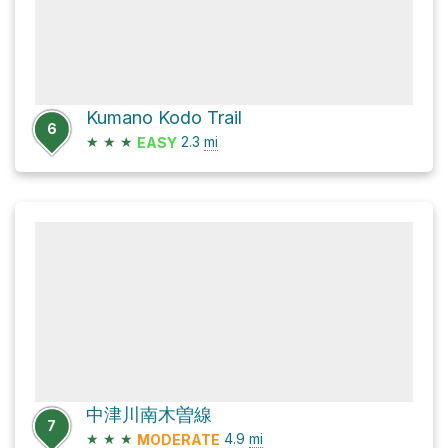
Kumano Kodo Trail
6
★
★
★
2.3
mi
EASY
中津川南木曽線
7
★
★
★
4.9
mi
MODERATE