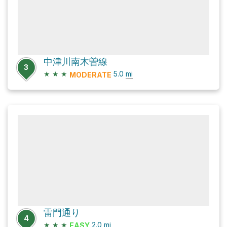
中津川南木曽線
3
★
★
★
5.0
mi
MODERATE
雷門通り
4
★
★
★
2.0
mi
EASY