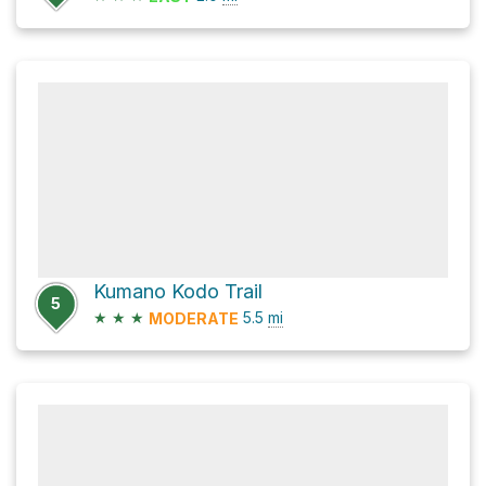
Kumano Kodo Trail
5
★
★
★
5.5
mi
MODERATE