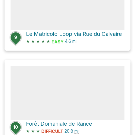
Le Matricolo Loop via Rue du Calvaire
9
★
★
★
★
★
4.6
mi
EASY
Forêt Domaniale de Rance
10
★
★
★
20.8
mi
DIFFICULT