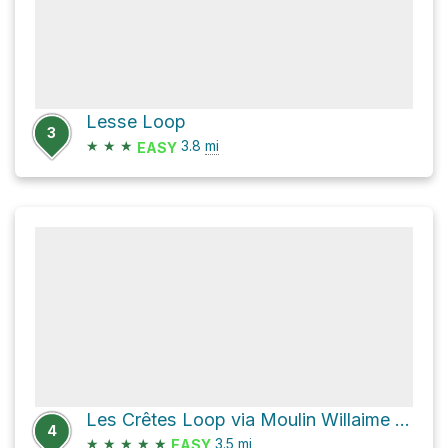
Lesse Loop
3
★
★
★
3.8
mi
EASY
Les Crêtes Loop via Moulin Willaime and Rue du Château
4
★
★
★
★
★
3.5
mi
EASY