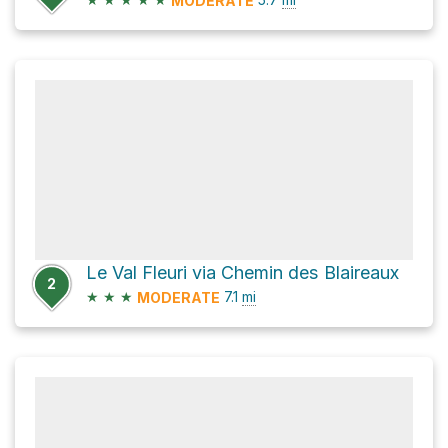
MODERATE
Le Val Fleuri via Chemin des Blaireaux
2
★
★
★
7.1
mi
MODERATE