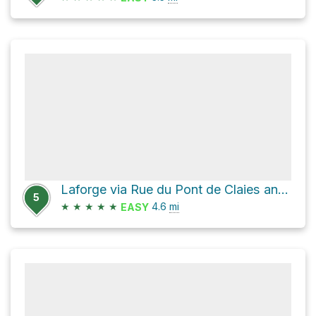
Laforge via Rue du Pont de Claies and Rue de Lingue
5
★
★
★
★
★
4.6
mi
EASY