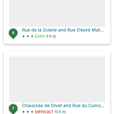
Rue de la Scierie and Rue Désiré Mathieu Loop
6
★
★
★
4.6
mi
EASY
Chaussée de Givet and Rue du Cumont Loop
7
★
★
★
10.6
mi
DIFFICULT