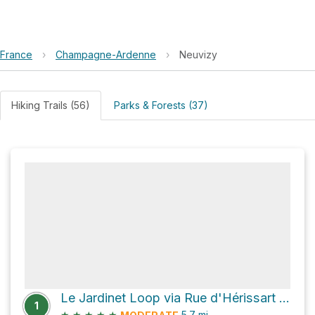
France
›
Champagne-Ardenne
›
Neuvizy
Hiking Trails (56)
Parks & Forests (37)
Le Jardinet Loop via Rue d'Hérissart and Rue de Membre
1
★
★
★
★
★
5.7
mi