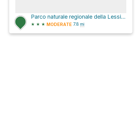
Parco naturale regionale della Lessinia Hike
★
★
★
7.8
mi
MODERATE