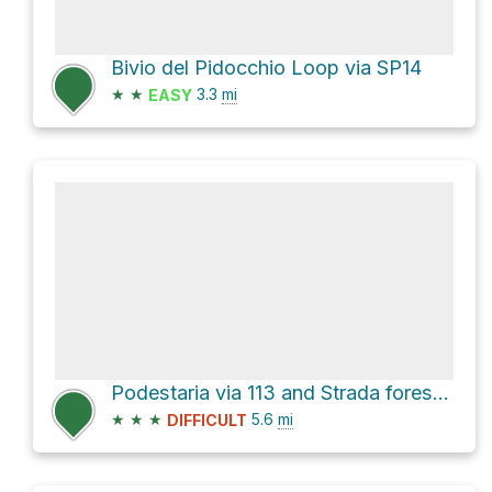
Bivio del Pidocchio Loop via SP14
★
★
3.3
mi
EASY
Podestaria via 113 and Strada forestale Val Bona
★
★
★
5.6
mi
DIFFICULT