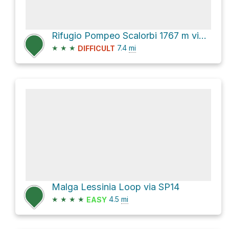
Rifugio Pompeo Scalorbi 1767 m via 109
★
★
★
7.4
mi
DIFFICULT
Malga Lessinia Loop via SP14
★
★
★
★
4.5
mi
EASY