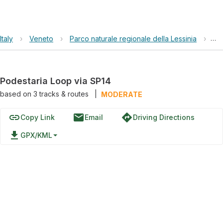
Italy
›
Veneto
›
Parco naturale regionale della Lessinia
›
Po
Podestaria Loop via SP14
based on
3
tracks & routes
|
MODERATE
link
email
directions
Copy Link
Email
Driving Directions
file_download
GPX/KML