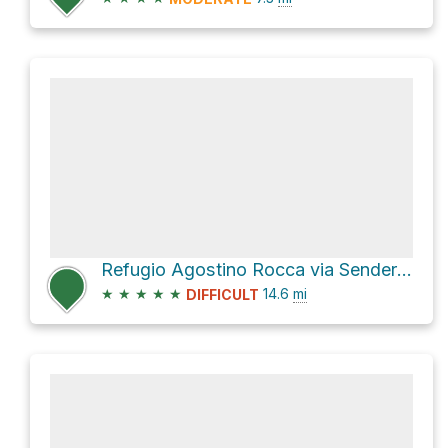
Refugio Agostino Rocca via Sendero Paso de las Nubes
★
★
★
★
★
14.6
mi
DIFFICULT