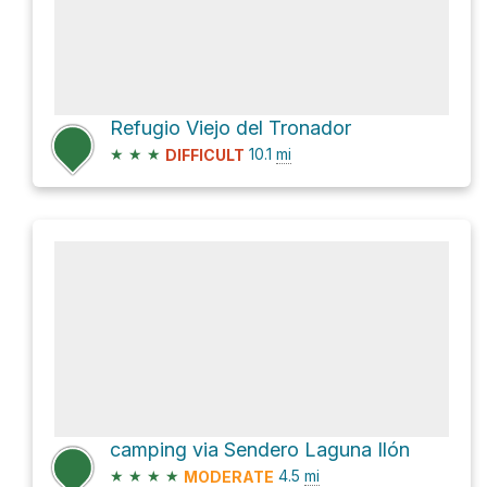
Refugio Viejo del Tronador
★
★
★
10.1
mi
DIFFICULT
camping via Sendero Laguna Ilón
★
★
★
★
4.5
mi
MODERATE