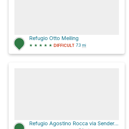
Refugio Otto Meiling
★
★
★
★
★
7.3
mi
DIFFICULT
Refugio Agostino Rocca via Sendero Paso de las Nubes