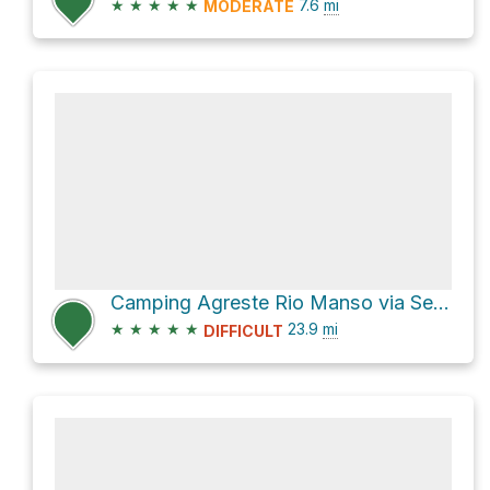
★
★
★
★
★
7.6
mi
MODERATE
Camping Agreste Rio Manso via Sendero Refugio Italia + Laguna Negra
★
★
★
★
★
23.9
mi
DIFFICULT