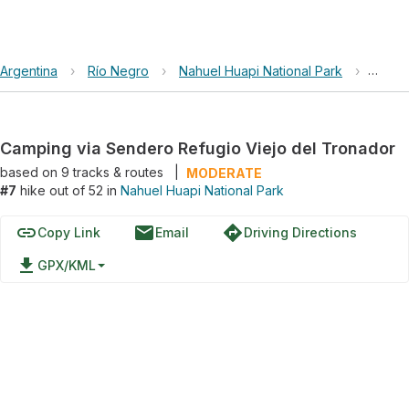
Argentina
›
Río Negro
›
Nahuel Huapi National Park
›
Campi
Camping via Sendero Refugio Viejo del Tronador
based on
9
tracks & routes
|
MODERATE
#7
hike out of 52 in
Nahuel Huapi National Park
link
email
directions
Copy Link
Email
Driving Directions
file_download
GPX/KML