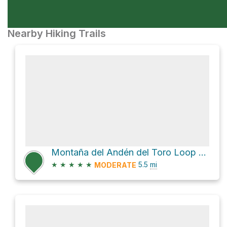
Nearby Hiking Trails
Montaña del Andén del Toro Loop via Lugar Diseminado Llanos de La Pez
★
★
★
★
★
5.5
mi
MODERATE