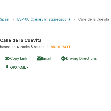
Spain
›
ESP-00 (Canary Is. aggregation)
›
Calle de la Cuevita
Calle de la Cuevita
based on
4
tracks & routes
|
MODERATE
link
email
directions
Copy Link
Email
Driving Directions
file_download
GPX/KML