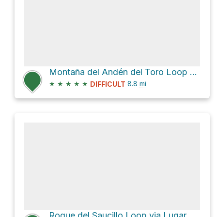
Montaña del Andén del Toro Loop via S-50
★
★
★
★
★
8.8
mi
DIFFICULT
Roque del Saucillo Loop via Lugar Hoya del Gamonal