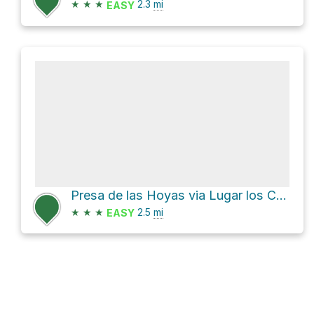
★
★
★
2.3
mi
EASY
Presa de las Hoyas via Lugar los Cofritos and GC-216
★
★
★
2.5
mi
EASY