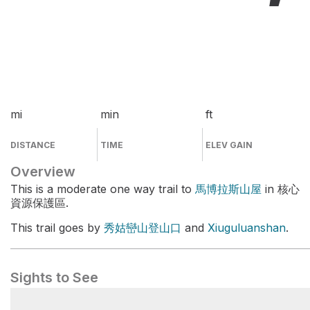
mi
min
ft
DISTANCE
TIME
ELEV GAIN
Overview
This is a moderate one way trail to
馬博拉斯山屋
in 核心
資源保護區.
This trail goes by
秀姑巒山登山口
and
Xiuguluanshan
.
Sights to See