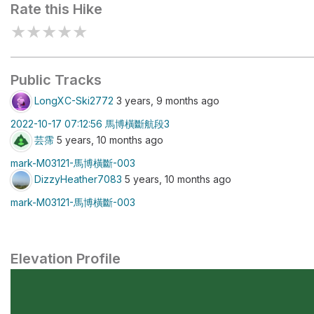
Rate this Hike
★
★
★
★
★
Public Tracks
LongXC-Ski2772
3 years, 9 months ago
2022-10-17 07:12:56 馬博橫斷航段3
芸霈
5 years, 10 months ago
mark-M03121-馬博橫斷-003
DizzyHeather7083
5 years, 10 months ago
mark-M03121-馬博橫斷-003
Elevation Profile