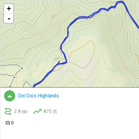
+
-
Del Dios Highlands



2.8
mi
875
ft
0
