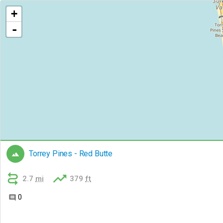
+
-
Torrey Pines - Red Butte



2.7
mi
379
ft
0
