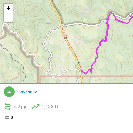
+
-
Oakzanita



5.9
mi
1,122
ft
0
