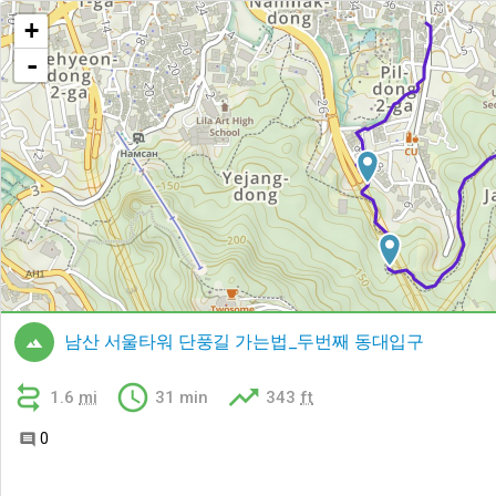
+
-
남산 서울타워 단풍길 가는법_두번째 동대입구




1.6
mi
31 min
343
ft
0
