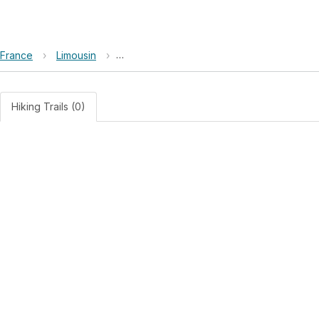
France
›
Limousin
›
Parc naturel régional de Millevaches en L
Hiking Trails (0)