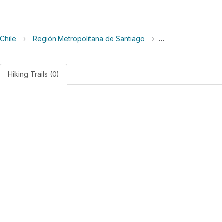
Chile
›
Región Metropolitana de Santiago
›
Avenida Tobalaba
Hiking Trails (0)