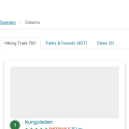
Sweden
›
Dalarna
Hiking Trails (19)
Parks & Forests (407)
Cities (0)
Kungsleden
1
★
★
★
★
★
15.1
mi