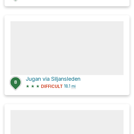
Jugan via Siljansleden
8
★
★
★
18.1
mi
DIFFICULT