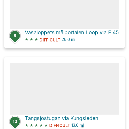
Vasaloppets målportalen Loop via E 45
9
★
★
★
26.6
mi
DIFFICULT
Tangsjöstugan via Kungsleden
10
★
★
★
★
★
13.6
mi
DIFFICULT