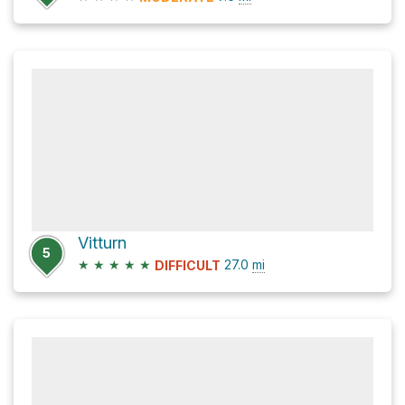
Vitturn
5
★
★
★
★
★
27.0
mi
DIFFICULT