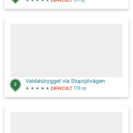
DIFFICULT
Valdalsbygget via Stupsjövägen
2
★
★
★
★
★
17.8
mi
DIFFICULT