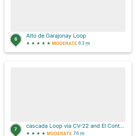
Alto de Garajonay Loop
6
★
★
★
★
★
6.3
mi
MODERATE
cascada Loop via CV-22 and El Contadero - Alto de Garajonay
7
★
★
★
★
7.6
mi
MODERATE