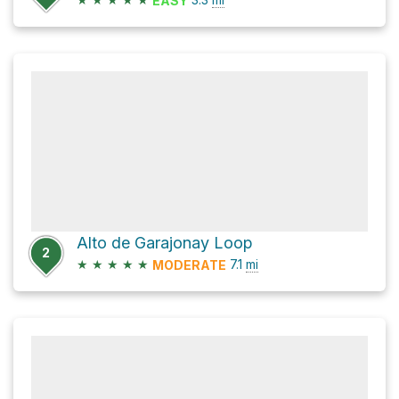
EASY
Alto de Garajonay Loop
2
★
★
★
★
★
7.1
mi
MODERATE