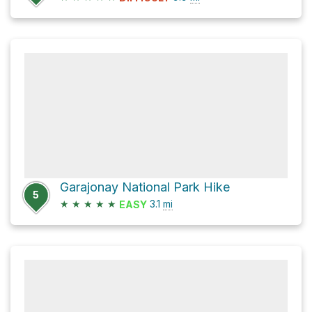
Garajonay National Park Hike
5
★
★
★
★
★
3.1
mi
EASY