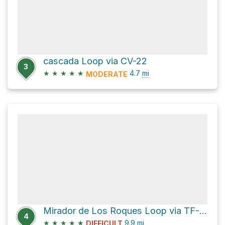
cascada Loop via CV-22
3
★
★
★
★
★
4.7
mi
MODERATE
Mirador de Los Roques Loop via TF-713
4
★
★
★
★
★
9.9
mi
DIFFICULT