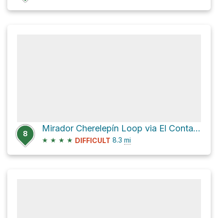
Mirador Cherelepín Loop via El Contadero - Alto de Garajonay
8
★
★
★
★
8.3
mi
DIFFICULT