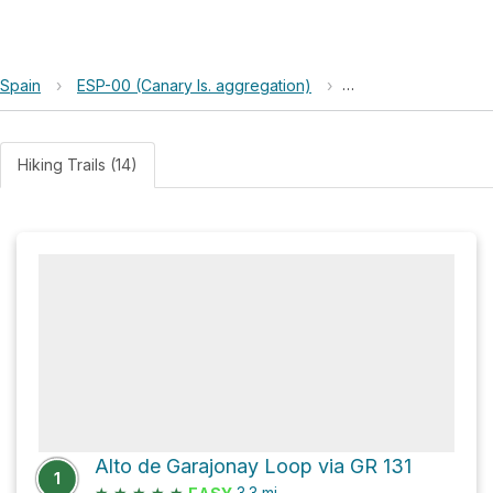
Spain
›
ESP-00 (Canary Is. aggregation)
›
Parque Nacional de
Hiking Trails (14)
Alto de Garajonay Loop via GR 131
1
★
★
★
★
★
3.3
mi