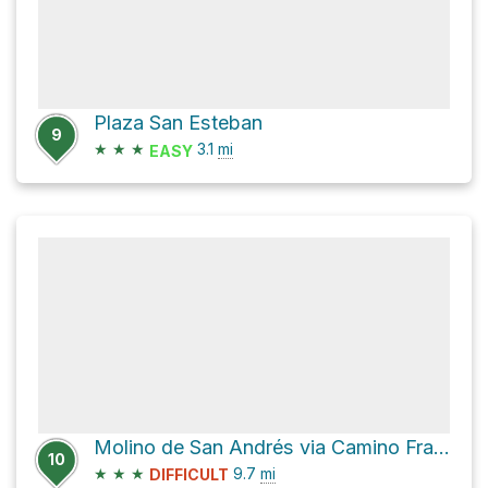
Plaza San Esteban
9
★
★
★
3.1
mi
EASY
Molino de San Andrés via Camino Francés - Frantses Bidea
10
★
★
★
9.7
mi
DIFFICULT