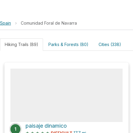
Spain
›
Comunidad Foral de Navarra
Hiking Trails (89)
Parks & Forests (80)
Cities (338)
paisaje dinamico
1
★
★
★
★
★
17.7
mi