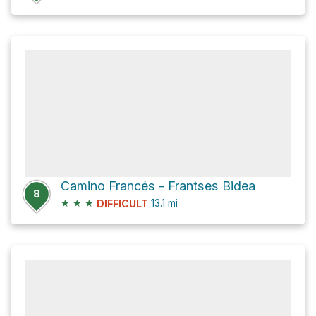
Camino Francés - Frantses Bidea
8
★
★
★
13.1
mi
DIFFICULT