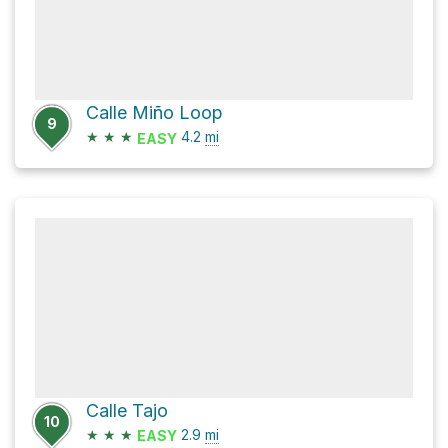
Calle Miño Loop
9
★
★
★
4.2
mi
EASY
Calle Tajo
10
★
★
★
2.9
mi
EASY