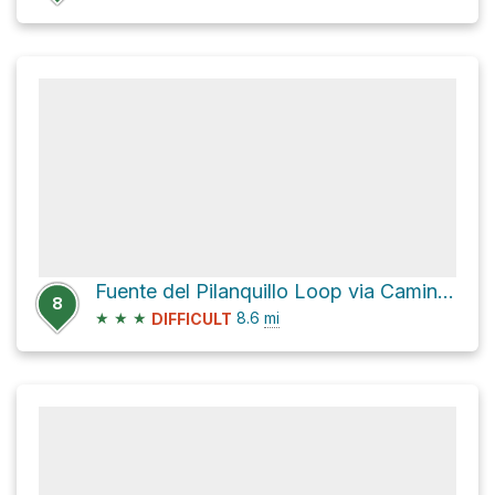
Fuente del Pilanquillo Loop via Camino de la Nieve and Cordel del Puerto
8
★
★
★
8.6
mi
DIFFICULT