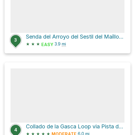
Senda del Arroyo del Sestil del Maíllo y de la Ladera de Mojonavalle and GR 10.1 Loop
3
★
★
★
3.9
mi
EASY
Collado de la Gasca Loop via Pista de la Mina
4
★
★
★
★
★
6.0
mi
MODERATE