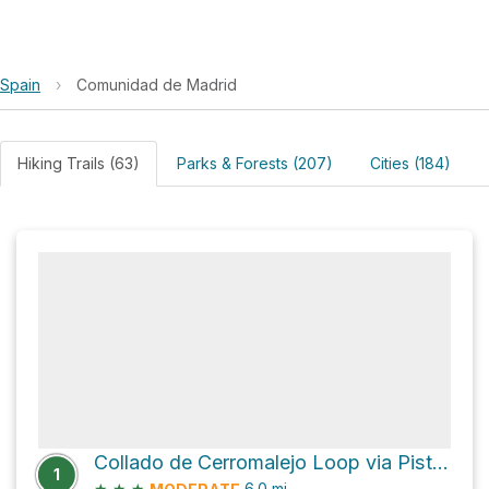
Spain
›
Comunidad de Madrid
Hiking Trails (63)
Parks & Forests (207)
Cities (184)
Collado de Cerromalejo Loop via Pista forestal de la Calle Alta
1
★
★
★
6.0
mi