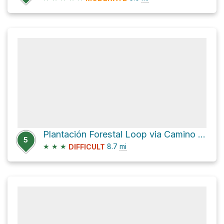
Plantación Forestal Loop via Camino de las Vueltas
5
★
★
★
8.7
mi
DIFFICULT