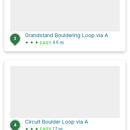
Grandstand Bouldering Loop via A
3
★
★
★
4.6
mi
EASY
Circuit Boulder Loop via A
4
★
★
★
1.7
mi
EASY