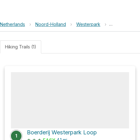
Netherlands
›
Noord-Holland
›
Westerpark
›
Waternatuurtu
Hiking Trails (1)
Boerderij Westerpark Loop
1
★
★
★
4.1
mi