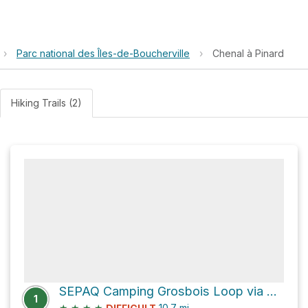
›
Parc national des Îles-de-Boucherville
›
Chenal à Pinard
Hiking Trails (2)
SEPAQ Camping Grosbois Loop via Sentier L'Île-Grosbois and Sentier L'Île-de-la-Commune
1
★
★
★
★
10.7
mi