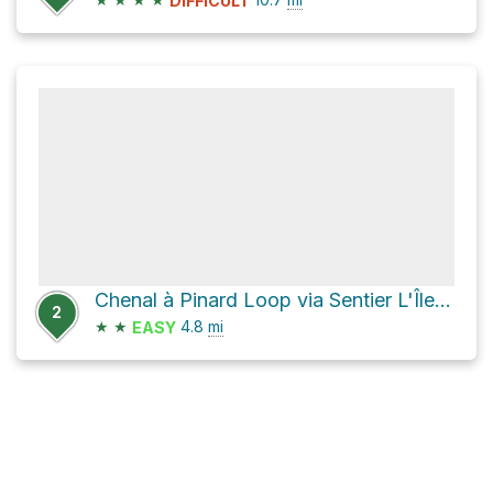
DIFFICULT
Chenal à Pinard Loop via Sentier L'Île-de-la-Commune
2
★
★
4.8
mi
EASY