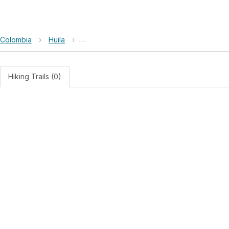
Colombia
›
Huila
›
Reserva Natural de la Sociedad Civil San A
Hiking Trails (0)