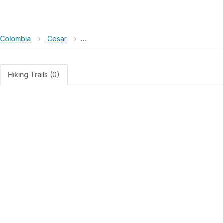
Colombia
›
Cesar
›
Reserva Natural de la Sociedad Civil Puert
Hiking Trails (0)