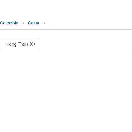
Colombia
›
Cesar
›
Reserva Natural de la Sociedad Civil Para
Hiking Trails (0)