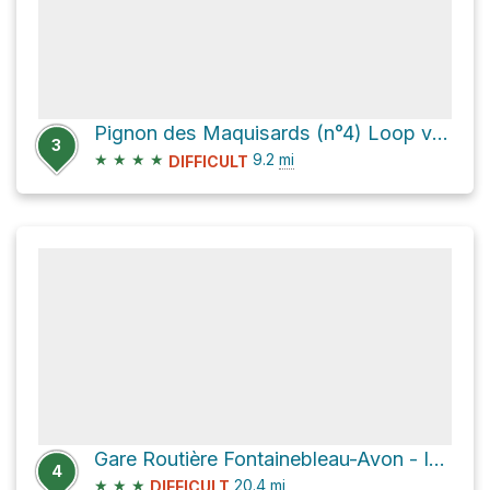
Pignon des Maquisards (n°4) Loop via Circuit des 25 Bosses
3
★
★
★
★
9.2
mi
DIFFICULT
Gare Routière Fontainebleau-Avon - Information Bus
4
★
★
★
20.4
mi
DIFFICULT