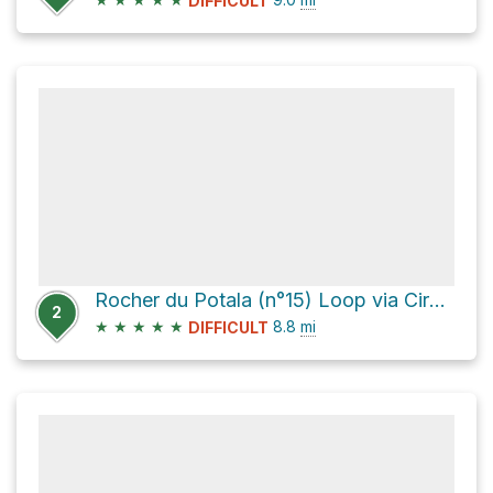
DIFFICULT
Rocher du Potala (n°15) Loop via Circuit des 25 Bosses
2
★
★
★
★
★
8.8
mi
DIFFICULT