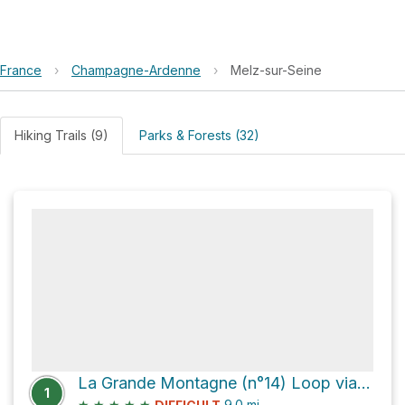
France
›
Champagne-Ardenne
›
Melz-sur-Seine
Hiking Trails (9)
Parks & Forests (32)
La Grande Montagne (n°14) Loop via Circuit des 25 Bosses
1
★
★
★
★
★
9.0
mi