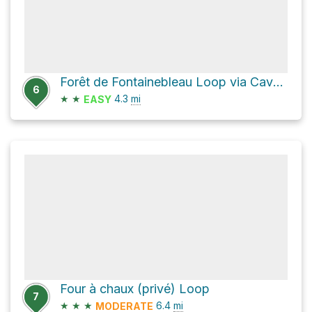
Forêt de Fontainebleau Loop via Cavalière des Brigands and Allée des Vaches
6
★
★
4.3
mi
EASY
Four à chaux (privé) Loop
7
★
★
★
6.4
mi
MODERATE