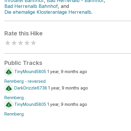
Infotafel Bahnhof
,
Bad Herrenalb - Bahnhof
,
Bad Herrenalb Bahnhof
, and
Die ehemalige Klosteranlage Herrenalb
.
Rate this Hike
★
★
★
★
★
Public Tracks
TinyMound5805
1 year, 9 months ago
Rennberg - reversed
DarkDrizzle6738
1 year, 9 months ago
Rennberg
TinyMound5805
1 year, 9 months ago
Rennberg