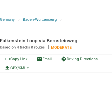
Germany
›
Baden-Württemberg
›
Naturpark Schwarzwald Mitt
Falkenstein Loop via Bernsteinweg
based on
4
tracks & routes
|
MODERATE
link
email
directions
Copy Link
Email
Driving Directions
file_download
GPX/KML