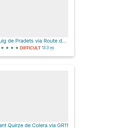
Puig de Pradets via Route des Crêtes and Avenue du Puig del Mas
★
★
★
★
13.3
mi
DIFFICULT
ant Quirze de Colera via GR11