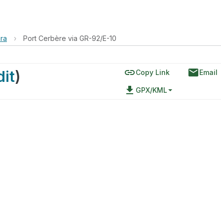
era
›
Port Cerbère via GR-92/E-10
link
email
dit
)
Copy Link
Email
file_download
GPX/KML