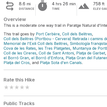


terrain
8.6
4
26
758
mi
hrs
min
ft
DISTANCE
TIME
ELEV GA
Overview
This is a moderate one way trail in Paratge Natural d'Int
This trail goes by
Port Cerbère
,
Coll dels Belitres
,
Coll dels Belitres (Portbou - Cervera) Retirada i camins de 
Memorial de l'Exili Coll dels Belitres
,
Simbología franqista 
Cova de les Rates
,
les Tres Platgetes
,
Muntanya de Port
Coll de les Cireres
,
Coll de Sant Antoni
,
Platja de Garbet
el Borró Gran
,
el Borró d'Enfora
,
Platja Gran del Futane
Platja del Cros
, and
Platja Sota d'en Canals
.
Rate this Hike
★
★
★
★
★
Public Tracks