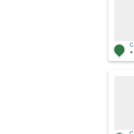
C
★
C