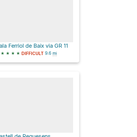
ala Ferriol de Baix via GR 11
★
★
★
★
9.6
mi
DIFFICULT
astell de Requesens