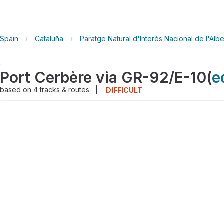
Spain
›
Cataluña
›
Paratge Natural d'Interès Nacional de l'Alb
Port Cerbère via GR-92/E-10
(
e
based on
4
tracks & routes
|
DIFFICULT