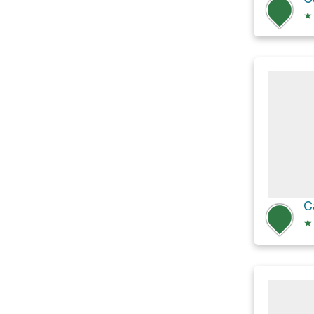
★
C
★