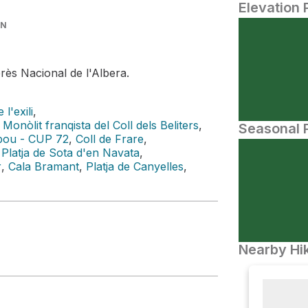
Elevation 
IN
erès Nacional de l'Albera.
l'exili
,
Monòlit franqista del Coll dels Beliters
,
Seasonal P
bou - CUP 72
,
Coll de Frare
,
,
Platja de Sota d'en Navata
,
r
,
Cala Bramant
,
Platja de Canyelles
,
Nearby Hik