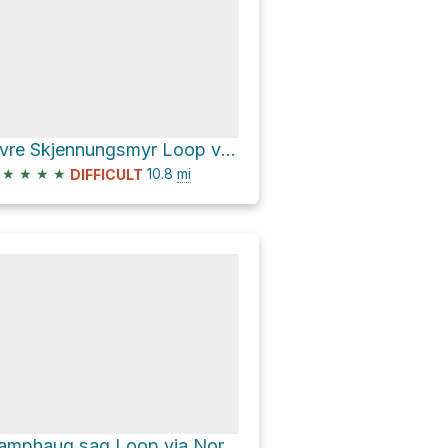
Øvre Skjennungsmyr Loop via Ankerveien and Seterveien
★
★
★
★
10.8
mi
DIFFICULT
Kamphaug sag Loop via Nordmarksveien