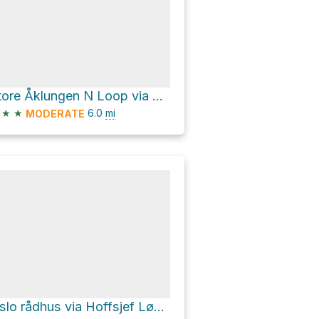
Store Åklungen N Loop via Ankerveien
★
★
6.0
mi
MODERATE
Oslo rådhus via Hoffsjef Løvenskiolds vei