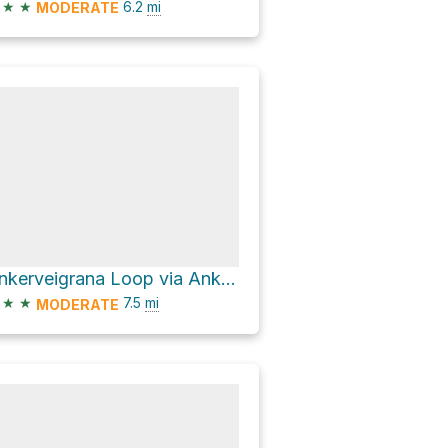
★
★
6.2
mi
MODERATE
Ankerveigrana Loop via Ankerveien
★
★
7.5
mi
MODERATE