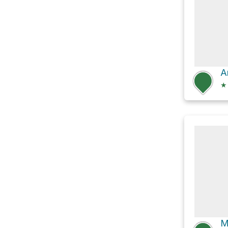
A
★
M