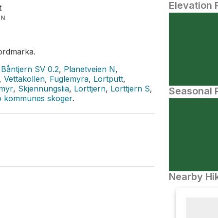
Elevation 
t
IN
ordmarka.
,
Båntjern SV 0.2
,
Planetveien N
,
,
Vettakollen
,
Fuglemyra
,
Lortputt
,
rmyr
,
Skjennungslia
,
Lorttjern
,
Lorttjern S
,
Seasonal P
o kommunes skoger
.
Nearby Hik