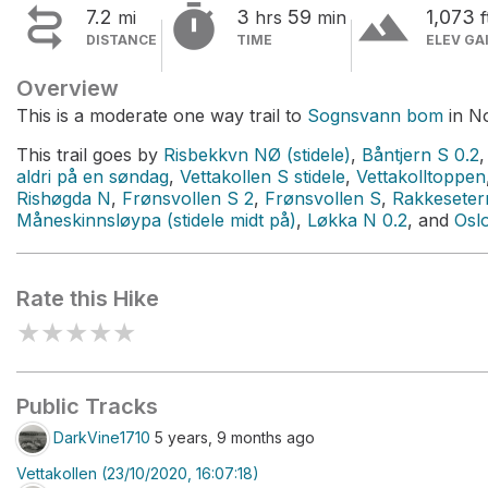


terrain
7.2
3
59
1,073
mi
hrs
min
f
DISTANCE
TIME
ELEV GA
Overview
This is a moderate one way trail to
Sognsvann bom
in N
This trail goes by
Risbekkvn NØ (stidele)
,
Båntjern S 0.2
aldri på en søndag
,
Vettakollen S stidele
,
Vettakolltoppen
Rishøgda N
,
Frønsvollen S 2
,
Frønsvollen S
,
Rakkesete
Måneskinnsløypa (stidele midt på)
,
Løkka N 0.2
, and
Osl
Rate this Hike
★
★
★
★
★
Public Tracks
DarkVine1710
5 years, 9 months ago
Vettakollen (23/10/2020, 16:07:18)