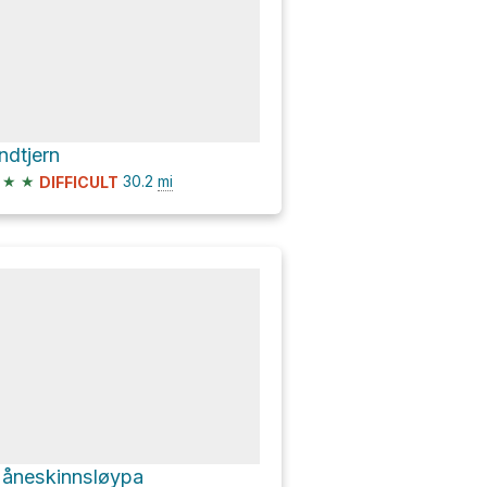
ndtjern
★
★
30.2
mi
DIFFICULT
åneskinnsløypa