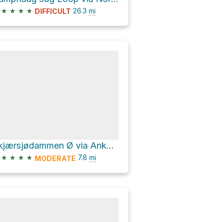
★
★
★
★
26.3
mi
DIFFICULT
Skjærsjødammen Ø via Ankerveien
★
★
★
★
7.8
mi
MODERATE