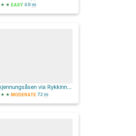
★
★
4.9
mi
EASY
Skjennungsåsen via Rykkinnveien
★
★
7.2
mi
MODERATE