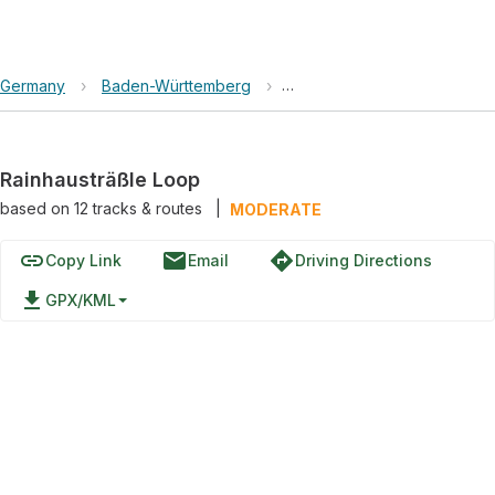
Germany
›
Baden-Württemberg
›
Geopark Schwäbische Alb
Rainhausträßle Loop
based on
12
tracks & routes
|
MODERATE
link
email
directions
Copy Link
Email
Driving Directions
file_download
GPX/KML