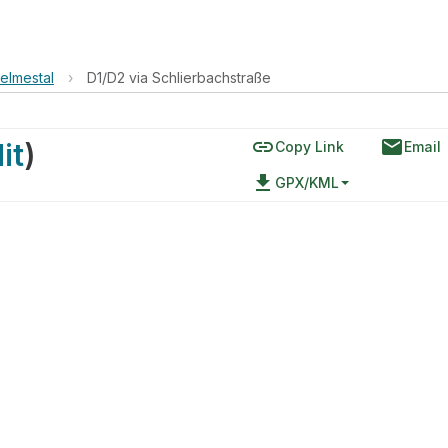
elmestal
›
D1/D2 via Schlierbachstraße
link
email
it
)
Copy Link
Email
file_download
GPX/KML