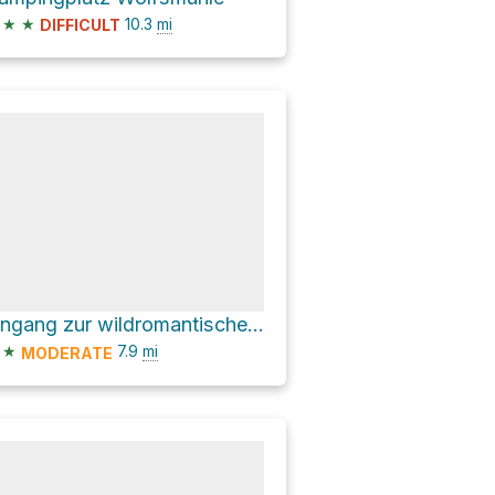
★
★
10.3
mi
DIFFICULT
Eingang zur wildromantischen Ruppertsklamm/Rheinsteig
★
7.9
mi
MODERATE