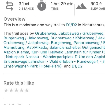


terrain
3.1
1
29
600
mi
hrs
min
ft
DISTANCE
TIME
ELEV GAI
Overview
This is a moderate one way trail to
D1/D2
in Naturschutzg
This trail goes by
Grubenweg
,
Jakobsweg / Grubenweg
Burgenweg / Jakobsweg
,
Buchenweg / Köhlerweg / Ja
Grubenweg / Jakobsweg
,
Burgenweg
,
Panoramaweg / 
Atemübung
,
Ast-Mikado
,
Balancierscheibe
,
Gut gemacht!
Aspich Klamm
,
Kur- und Heilwald Lahnstein für Kinder (
,
Naturpark Nassau - Wanderparkplatz D Um den Aspic
Erlebniswege Lahnstein - Wald erleben - Rundwege 1 - 3
Ernst-Wagner-Park (Hotel-Park)
, and
D1/D2
.
Rate this Hike
★
★
★
★
★