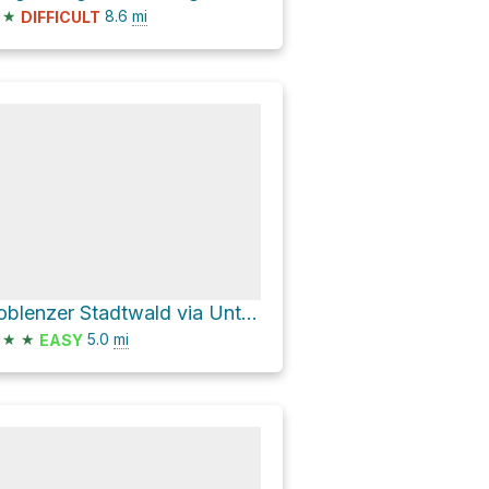
★
8.6
mi
DIFFICULT
Koblenzer Stadtwald via Unterer Heuweg and Kaleschen Weg
★
★
5.0
mi
EASY