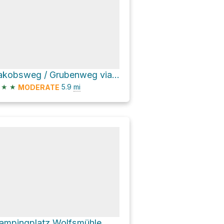
Jakobsweg / Grubenweg via Zecherweg
★
★
5.9
mi
MODERATE
ampingplatz Wolfsmühle