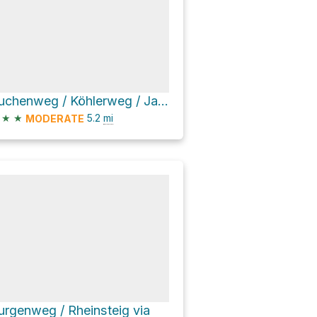
Buchenweg / Köhlerweg / Jakobsweg / Burgenweg via
★
★
5.2
mi
MODERATE
urgenweg / Rheinsteig via