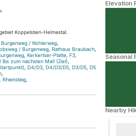
Elevation 
N
ebiet Koppelstein-Helmestal.
,
Burgenweg / Köhlerweg
,
kobsweg / Burgenweg
,
Rathaus Braubach
,
Burgenweg
,
Kerkertser-Platte
,
F3
,
Seasonal P
 Bis zum nächsten Mal! (Ziel)
,
Startpunkt)
,
D4/D3
,
D4/D3/D5
,
D3/D5
,
D5
h
,
,
Rheinsteig
,
Nearby Hik