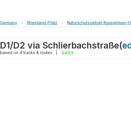
Germany
›
Rheinland-Pfalz
›
Naturschutzgebiet Koppelstein-H
D1/D2 via Schlierbachstraße
(
ed
based on
4
tracks & routes
|
EASY