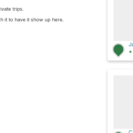
vate trips.
 it to have it show up here.
★
C