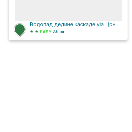
Водопад дедине каскаде via Црна, ФГ Маратон
★
★
2.6
mi
EASY