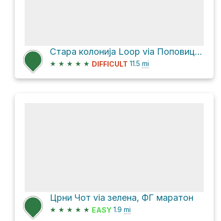
Стара колонија Loop via Поповица - Краљева столица
★
★
★
★
★
11.5
mi
DIFFICULT
Црни Чот via зелена, ФГ маратон
★
★
★
★
★
1.9
mi
EASY