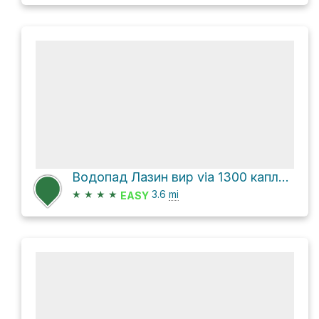
Водопад Лазин вир via 1300 каплара
★
★
★
★
3.6
mi
EASY