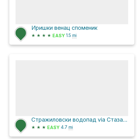
Иришки венац споменик
★
★
★
★
1.5
mi
EASY
Стражиловски водопад via Стаза здравља Стражилово
★
★
★
4.7
mi
EASY