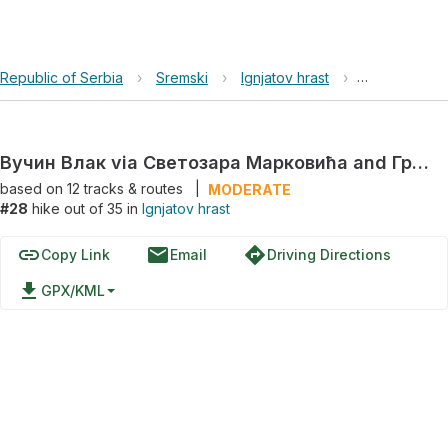
Republic of Serbia
›
Sremski
›
Ignjatov hrast
›
Вучин Влак 
Вучин Влак via Светозара Марковића and Гргетег - ТВ торањ
based on
12
tracks & routes
|
MODERATE
#28
hike out of 35 in
Ignjatov hrast
link
email
directions
Copy Link
Email
Driving Directions
file_download
GPX/KML