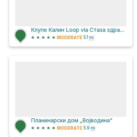
Клупе Калин Loop via Стаза здравља Стражилово
★
★
★
★
★
5.1
mi
MODERATE
Планинарски дом „Војводина“
★
★
★
★
★
5.9
mi
MODERATE