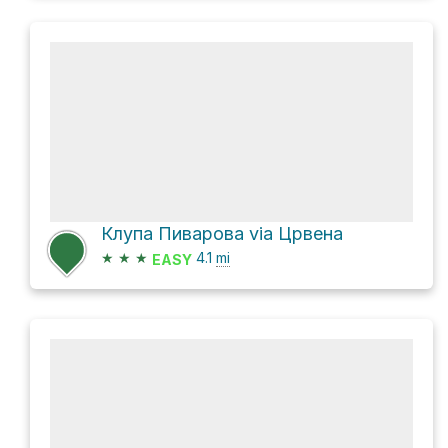
Клупа Пиварова via Црвена
★
★
★
4.1
mi
EASY