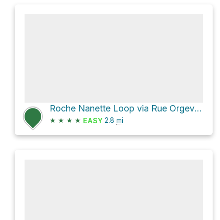
Roche Nanette Loop via Rue Orgeveau
★
★
★
★
2.8
mi
EASY