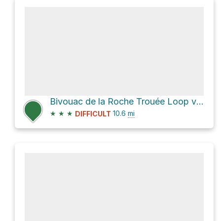
Bivouac de la Roche Trouée Loop via Rue du Hestreux and Regniessart
★
★
★
10.6
mi
DIFFICULT