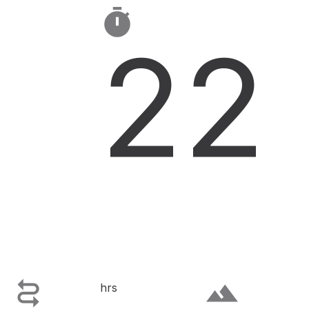

22

terrain
hrs