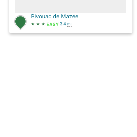
Bivouac de Mazée
★
★
★
3.4
mi
EASY