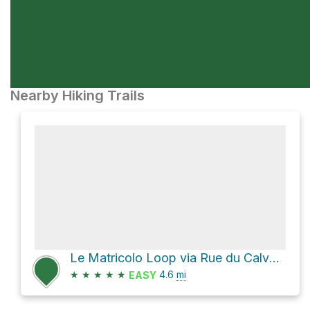
Nearby Hiking Trails
Le Matricolo Loop via Rue du Calvaire
★
★
★
★
★
4.6
mi
EASY