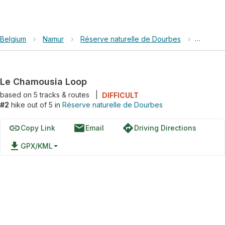
Belgium
›
Namur
›
Réserve naturelle de Dourbes
›
Le Cham
Le Chamousia Loop
based on
5
tracks & routes
|
DIFFICULT
#2
hike out of 5 in
Réserve naturelle de Dourbes
link
email
directions
Copy Link
Email
Driving Directions
file_download
GPX/KML