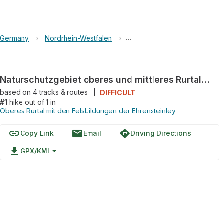
Germany
›
Nordrhein-Westfalen
›
Oberes Rurtal mit den Felsb
Naturschutzgebiet oberes und mittleres Rurtal Loop
based on
4
tracks & routes
|
DIFFICULT
#1
hike out of 1 in
Oberes Rurtal mit den Felsbildungen der Ehrensteinley
link
email
directions
Copy Link
Email
Driving Directions
file_download
GPX/KML