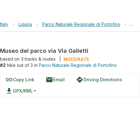
Italy
›
Liguria
›
Parco Naturale Regionale di Portofino
›
Muse
Museo del parco via Via Galletti
based on
3
tracks & routes
|
MODERATE
#2
hike out of 3 in
Parco Naturale Regionale di Portofino
link
email
directions
Copy Link
Email
Driving Directions
file_download
GPX/KML