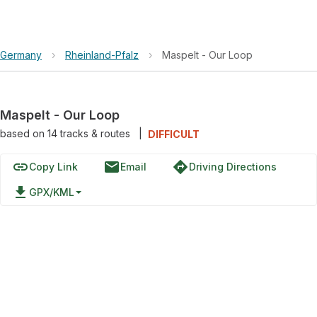
Germany
›
Rheinland-Pfalz
›
Maspelt - Our Loop
Maspelt - Our Loop
based on
14
tracks & routes
|
DIFFICULT
link
email
directions
Copy Link
Email
Driving Directions
file_download
GPX/KML