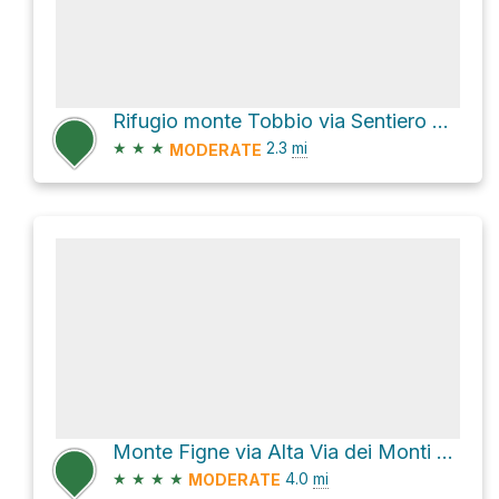
Rifugio monte Tobbio via Sentiero Eremiti - Tobbio and Sentiero Eremiti - Dagliola
★
★
★
2.3
mi
MODERATE
Monte Figne via Alta Via dei Monti Liguri
★
★
★
★
4.0
mi
MODERATE