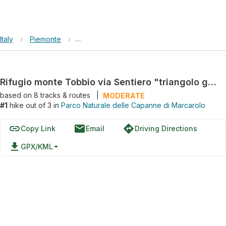
Italy
›
Piemonte
›
Parco Naturale delle Capanne di Marcarolo
Rifugio monte Tobbio via Sentiero "triangolo giallo"
based on
8
tracks & routes
|
MODERATE
#1
hike out of 3 in
Parco Naturale delle Capanne di Marcarolo
link
email
directions
Copy Link
Email
Driving Directions
file_download
GPX/KML