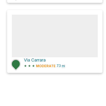
Via Carrara
★
★
★
7.3
mi
MODERATE