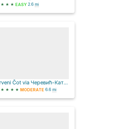
★
★
★
2.6
mi
EASY
Crveni Čot via Черевић-Катанске ливаде
★
★
★
★
6.6
mi
MODERATE