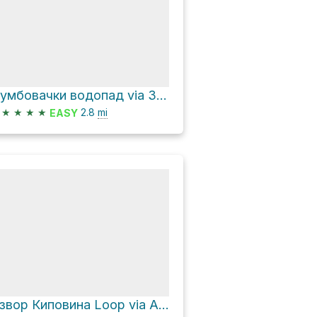
Думбовачки водопад via Змајевац - Врата раја
★
★
★
★
2.8
mi
EASY
Извор Киповина Loop via Андревље - Попов чот