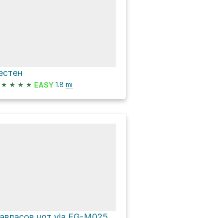
естен
★
★
★
★
1.8
mi
EASY
авласов чот via FG-M025