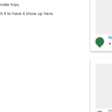
vate trips.
 it to have it show up here.
К
★
П