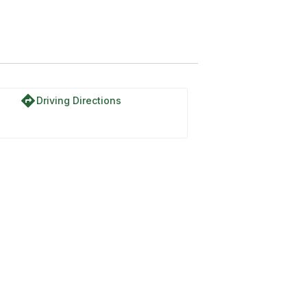
Пун црвени троугао
directions
Driving Directions