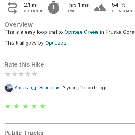


terrain
2.1
1
1
541
mi
hrs
min
ft
DISTANCE
TIME
ELEV GAIN
Overview
This is a easy loop trail to
Орлове Стене
in Fruska Gora 
This trail goes by
Орловац
.
Rate this Hike
★
★
★
★
★
Александр Эрнстович
2 years, 11 months ago
★ ★ ★ ★ ★
Public Tracks