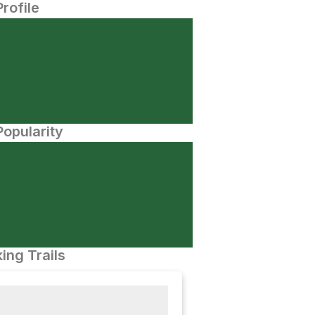
Profile
opularity
ing Trails