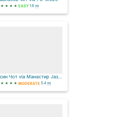
★
★
★
★
1.6
mi
EASY
Исин Чот via Манастир Јазак-Бранковац
★
★
★
★
5.4
mi
MODERATE