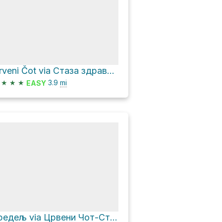
Crveni Čot via Стаза здравља Осовље - већа and Кестенски пут
★
★
★
3.9
mi
EASY
Гредељ via Црвени Чот-Странпутица