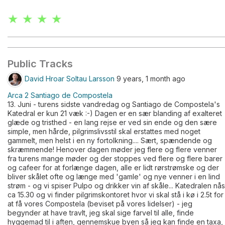
★ ★ ★ ★
Public Tracks
David Hroar Soltau Larsson
9 years, 1 month ago
Arca 2 Santiago de Compostela
13. Juni - turens sidste vandredag og Santiago de Compostela's
Katedral er kun 21 væk :-) Dagen er en sær blanding af exalteret
glæde og tristhed - en lang rejse er ved sin ende og den sære
simple, men hårde, pilgrimslivsstil skal erstattes med noget
gammelt, men helst i en ny fortolkning.... Sært, spændende og
skræmmende! Henover dagen møder jeg flere og flere venner
fra turens mange møder og der stoppes ved flere og flere barer
og cafeer for at forlænge dagen, alle er lidt rørstrømske og der
bliver skålet ofte og længe med 'gamle' og nye venner i en lind
strøm - og vi spiser Pulpo og drikker vin af skåle... Katedralen nås
ca 15.30 og vi finder pilgrimskontoret hvor vi skal stå i kø i 2.5t for
at få vores Compostela (beviset på vores lidelser) - jeg
begynder at have travlt, jeg skal sige farvel til alle, finde
hyggemad til i aften, gennemskue byen så jeg kan finde en taxa,