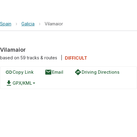
Spain
›
Galicia
›
Vilamaior
Vilamaior
based on
59
tracks & routes
|
DIFFICULT
link
email
directions
Copy Link
Email
Driving Directions
file_download
GPX/KML