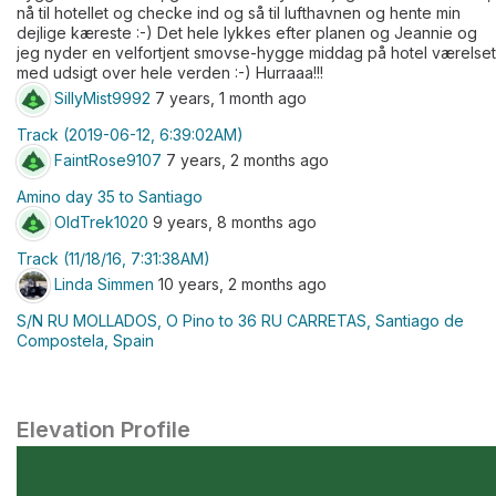
nå til hotellet og checke ind og så til lufthavnen og hente min
dejlige kæreste :-) Det hele lykkes efter planen og Jeannie og
jeg nyder en velfortjent smovse-hygge middag på hotel værelset
med udsigt over hele verden :-) Hurraaa!!!
SillyMist9992
7 years, 1 month ago
Track (2019-06-12, 6:39:02AM)
FaintRose9107
7 years, 2 months ago
Amino day 35 to Santiago
OldTrek1020
9 years, 8 months ago
Track (11/18/16, 7:31:38AM)
Linda Simmen
10 years, 2 months ago
S/N RU MOLLADOS, O Pino to 36 RU CARRETAS, Santiago de
Compostela, Spain
Elevation Profile