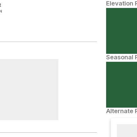
Elevation 
t
N
Seasonal P
Alternate 
Demetz