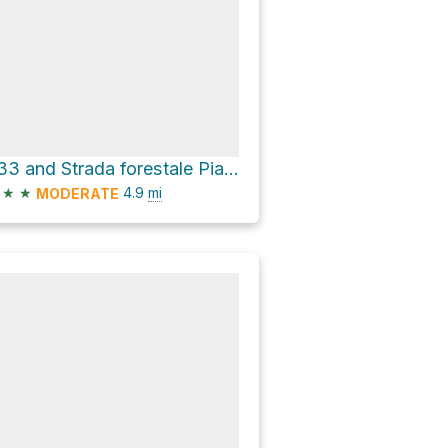
533 and Strada forestale Pian de Rucenaes
★
★
4.9
mi
MODERATE