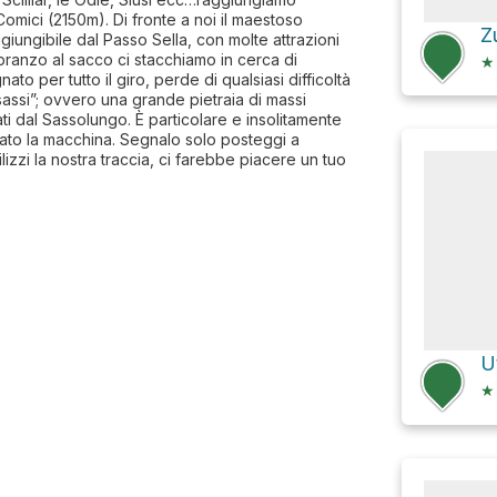
Comici (2150m). Di fronte a noi il maestoso
Z
giungibile dal Passo Sella, con molte attrazioni
 pranzo al sacco ci stacchiamo in cerca di
★
to per tutto il giro, perde di qualsiasi difficoltà
i sassi”; ovvero una grande pietraia di massi
ti dal Sassolungo. È particolare e insolitamente
ato la macchina. Segnalo solo posteggi a
lizzi la nostra traccia, ci farebbe piacere un tuo
U
★