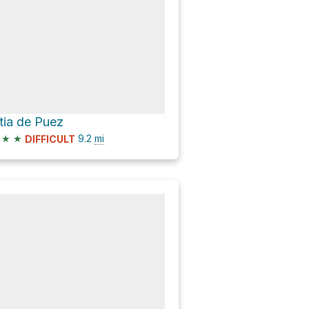
tia de Puez
★
★
9.2
mi
DIFFICULT