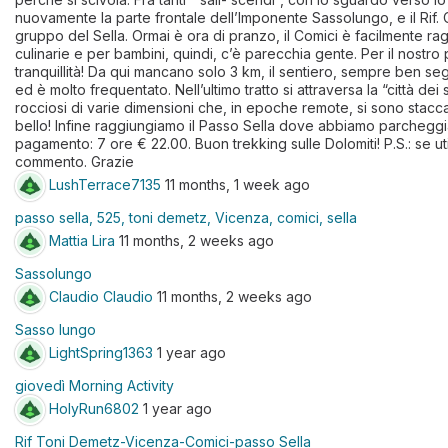
nuovamente la parte frontale dell’Imponente Sassolungo, e il Rif. 
gruppo del Sella. Ormai è ora di pranzo, il Comici è facilmente rag
culinarie e per bambini, quindi, c’è parecchia gente. Per il nostro
tranquillità! Da qui mancano solo 3 km, il sentiero, sempre ben segna
ed è molto frequentato. Nell’ultimo tratto si attraversa la “città de
rocciosi di varie dimensioni che, in epoche remote, si sono stacca
bello! Infine raggiungiamo il Passo Sella dove abbiamo parcheggi
pagamento: 7 ore € 22.00. Buon trekking sulle Dolomiti! P.S.: se uti
commento. Grazie
LushTerrace7135
11 months, 1 week ago
passo sella, 525, toni demetz, Vicenza, comici, sella
Mattia Lira
11 months, 2 weeks ago
Sassolungo
Claudio Claudio
11 months, 2 weeks ago
Sasso lungo
LightSpring1363
1 year ago
giovedì Morning Activity
HolyRun6802
1 year ago
Rif Toni Demetz-Vicenza-Comici-passo Sella