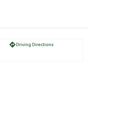
directions
Driving Directions