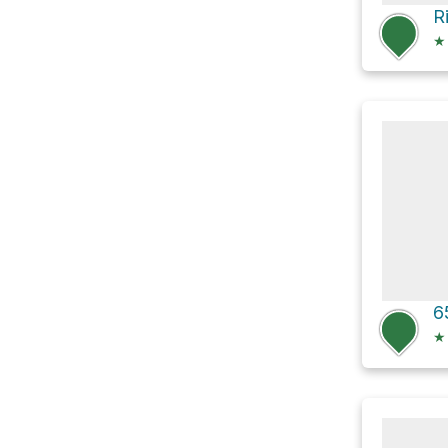
R
★
6
★