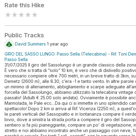
Rate this Hike
★
★
★
★
★
Public Tracks
David Summers
1 year ago
GIRO DEL SASSO LUNGO: Passo Sella (Telecabina) - Rif. Toni Demetz 
Passo Sella
31/07/2025 Il giro del Sassolungo è un grande classico della zona,
È vero che si tratta di “solo” 10 km, è vero che di dislivello posit
necessario compiere oltre 700 metri, in un breve tratto di 3km, su s
Demetz (2600 m), alle 8.30, c’era -1 e tanto vento. In altre parole
un minimo di allenamento, abbigliamento e scarpe adeguate all’ambi
forcella del Sassolungo, abbiamo utilizzato la telecabina vintage d
passato! (Adulti € 25.00 solo andata). Ovviamente è possibile anche
Marmolada, le Pale ecc…Da qui ci si immette in uno splendido can
spettacolo! Dopo 2 km si arriva al Rif. Vicenza (2250 m), a quest’
le pareti verticali del Sassopiatto e in lontananza compare il verd
bivio, dove a sinistra la strada porta a compiere il giro del Sassop
sentiero si fa più pianeggiante, compare un po’ di vegetazione, ma
stretto e noi abbiamo incontrato anche un passaggio con neve, fa
perché si scivola. Fra tanti “ sali- scendi”, con lo sguardo verso l