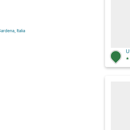
ardena, Italia
U
★