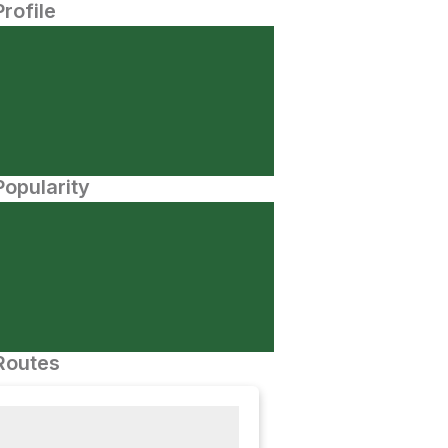
Profile
opularity
Routes