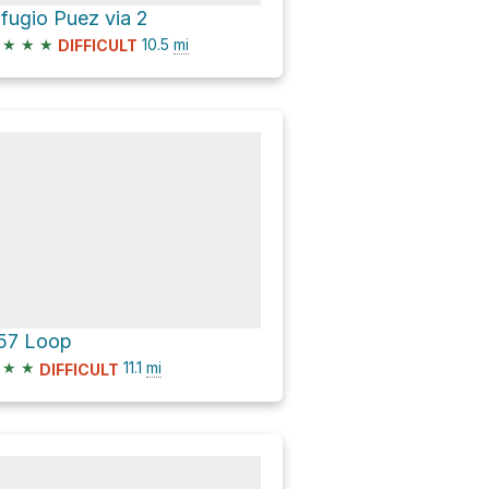
ifugio Puez via 2
★
★
★
10.5
mi
DIFFICULT
57 Loop
★
★
11.1
mi
DIFFICULT