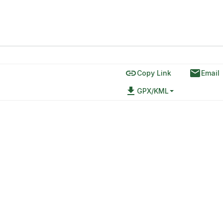
link
email
Copy Link
Email
file_download
GPX/KML