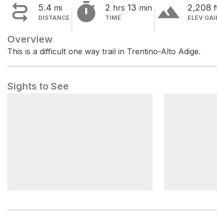


terrain
5.4
2
13
2,208
mi
hrs
min
f
DISTANCE
TIME
ELEV GAI
Overview
This is a difficult one way trail in Trentino-Alto Adige.
Sights to See
Furcela de Saslonch - Forcella
Ütia Toni 
del Sassolungo