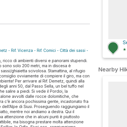
★
- Rif. Vicenza - Rif. Comici - Città dei sassi -
 ricco di ambienti diversi e panorami stupendi.
ivo sono solo 200 metri, ma in discesa è
Nearby Hik
assi/ghiaietta scivolosa. Stamattina, al rifugio
 consiglio ovviamente di compiere il giro, ma con
ente! Per arrivare al Rif. Demetz, quindi alla
egli anni 50, dal Passo Sella, un bel tuffo nel
 salire a piedi. Si vede il Pordoi, la
alone avvolti dalle rocce dolomitiche, che
ora c’è ancora pochissima gente, incastonato fra
e dell’Alpe di Siusi. Proseguendo raggiungiamo il
iatto, mentre noi andiamo a destra. Qui il
 attenzione che in alcuni punti è piuttosto
ttibile, ma bisogna prestare molta attenzione
o Scilliar, le Odle, Siusi ecc…raggiungiamo